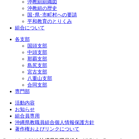
沖教組組織図
沖教組の歴史
国･県･市町村への要請
平和教育のとりくみ
組合について
各支部
国頭支部
中頭支部
那覇支部
島尻支部
宮古支部
八重山支部
合同支部
専門部
活動内容
お知らせ
組合員専用
沖縄県教職員組合個人情報保護方針
著作権およびリンクについて