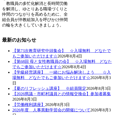
教職員の多忙化解消と長時間労働
を解消し、ゆとりある職場づくりと
仲間のつながりを高めるために、全
組合員が沖教組加入を呼びかけ仲間
の輪を大きくしていきましょう。
最新のお知らせ
【第73次教育研究中頭集会】 ☆入場無料 どなたで
もご参加いただけます☆
2026年8月4日
【第68回 母と女性教職員の会】 ☆入場無料 どなた
でもご参加いただけます☆
2026年8月4日
【学級経営講座】 一緒にお悩み解決しよう ☆入
場無料 どなたでもご参加いただけます☆
2026年8月3
日
【夏のリフレッシュ講座】 ※組員限定
2026年8月3日
【2026県議・市町村議員との情報交換会】参加者募集
2026年8月3日
【労働権利講座】
2026年8月3日
2026年度 人事異動学習会の開催について
2026年8月3