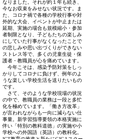
なりました。それが約１年も続き、
今なお収束をみせない状況です。ま
た、コロナ禍で各種の学校行事や対
外的な大会、イベントが中止または
延期、実施の場合も規模縮小・参加
者制限となり、子どもたちの楽しみ
にしていた行事がなくなったことで
の悲しみや思い出づくりができない
ストレス等で、多くの児童生徒・保
護者・教職員が心を痛めています。
今年こそは、感染予防対策をしっ
かりしてコロナに負けず、例年のよ
うな楽しい学校生活を送りたいもの
です。
さて、そのような学校現場の状況
の中で、教職員の業務は一段と多忙
化を極めています。「働き方改革」
が言われながらも一向に減らない仕
事量。新学習指導要領の本格実施に
伴い「特別の教科道徳」の実施や小
学校への外国語（英語）の教科化。
ICT教育の推進と新たにGIGAスクー