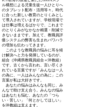
ル構想による児童生徒一人ひとりへ
のタブレット配布・活用等々。時代
に合った新しい教育のとりくみとし
て導入されていますが、学校現場で
は仕事は増えるばかりで、これまで
のとりくみがなかなか精選・削減で
きないままです。加えて、教職員評
価システムの弊害も生まれパワハラ
の増加も伝わってきます。
このような教職員の悩みに耳を傾
け解決へと力を発揮しているのが、
組合（沖縄県教職員組合＝沖教組）
です。古くから言われ、言い尽くさ
れている言葉ですが「みんなは一人
の為に、一人はみんなの為に」この
言葉が私は大好きです。
あなたの悩みはみんなも同じ、み
んなで助け支え合う。みんなの悩み
はあなたも悩む、あなたの「つら
い・苦しい」「何とかしてほしい」
を沖教組は支えます。