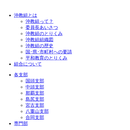
沖教組とは
沖教組って？
委員長あいさつ
沖教組のとりくみ
沖教組組織図
沖教組の歴史
国･県･市町村への要請
平和教育のとりくみ
組合について
各支部
国頭支部
中頭支部
那覇支部
島尻支部
宮古支部
八重山支部
合同支部
専門部