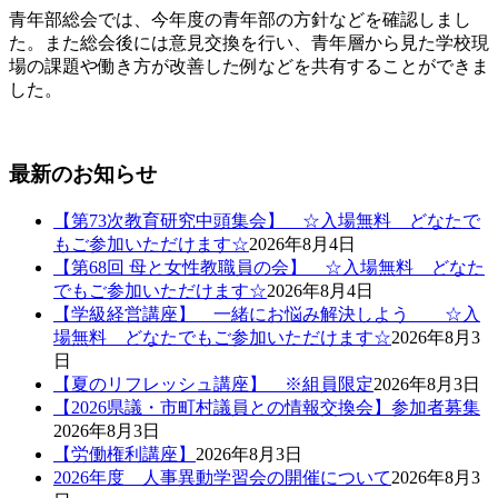
青年部総会では、今年度の青年部の方針などを確認しまし
た。また総会後には意見交換を行い、青年層から見た学校現
場の課題や働き方が改善した例などを共有することができま
した。
最新のお知らせ
【第73次教育研究中頭集会】 ☆入場無料 どなたで
もご参加いただけます☆
2026年8月4日
【第68回 母と女性教職員の会】 ☆入場無料 どなた
でもご参加いただけます☆
2026年8月4日
【学級経営講座】 一緒にお悩み解決しよう ☆入
場無料 どなたでもご参加いただけます☆
2026年8月3
日
【夏のリフレッシュ講座】 ※組員限定
2026年8月3日
【2026県議・市町村議員との情報交換会】参加者募集
2026年8月3日
【労働権利講座】
2026年8月3日
2026年度 人事異動学習会の開催について
2026年8月3