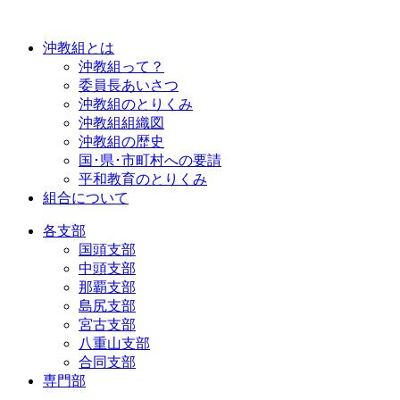
沖教組とは
沖教組って？
委員長あいさつ
沖教組のとりくみ
沖教組組織図
沖教組の歴史
国･県･市町村への要請
平和教育のとりくみ
組合について
各支部
国頭支部
中頭支部
那覇支部
島尻支部
宮古支部
八重山支部
合同支部
専門部